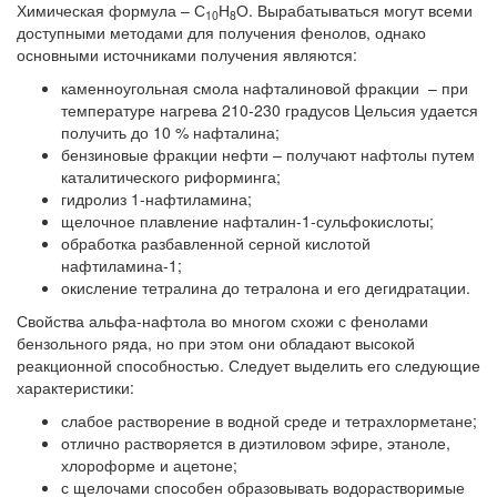
Химическая формула – С
Н
О. Вырабатываться могут всеми
10
8
доступными методами для получения фенолов, однако
основными источниками получения являются:
каменноугольная смола нафталиновой фракции – при
температуре нагрева 210-230 градусов Цельсия удается
получить до 10 % нафталина;
бензиновые фракции нефти – получают нафтолы путем
каталитического риформинга;
гидролиз 1-нафтиламина;
щелочное плавление нафталин-1-сульфокислоты;
обработка разбавленной серной кислотой
нафтиламина-1;
окисление тетралина до тетралона и его дегидратации.
Свойства альфа-нафтола во многом схожи с фенолами
бензольного ряда, но при этом они обладают высокой
реакционной способностью. Следует выделить его следующие
характеристики:
слабое растворение в водной среде и тетрахлорметане;
отлично растворяется в диэтиловом эфире, этаноле,
хлороформе и ацетоне;
с щелочами способен образовывать водорастворимые