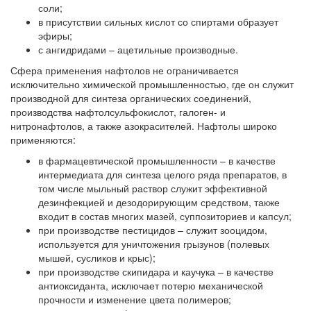
соли;
в присутствии сильных кислот со спиртами образует
эфиры;
с ангидридами – ацетильные производные.
Сфера применения нафтолов не ограничивается
исключительно химической промышленностью, где он служит
производной для синтеза органических соединений,
производства нафтолсульфокислот, галоген- и
нитронафтолов, а также азокрасителей. Нафтолы широко
применяются:
в фармацевтической промышленности – в качестве
интермедиата для синтеза целого ряда препаратов, в
том числе мыльный раствор служит эффективной
дезинфекцией и дезодорирующим средством, также
входит в состав многих мазей, суппозиториев и капсул;
при производстве пестицидов – служит зооцидом,
используется для уничтожения грызунов (полевых
мышей, сусликов и крыс);
при производстве скипидара и каучука – в качестве
антиоксиданта, исключает потерю механической
прочности и изменение цвета полимеров;